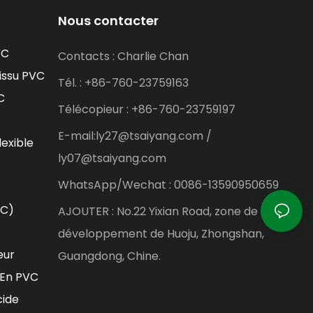
Nous contacter
VC
Contacts : Charlie Chan
issu PVC
Tél. : +86-760-23759163
C
Télécopieur : +86-760-23759197
E-mail:ly27@tsaiyang.com /
lexible
ly07@tsaiyang.com
WhatsApp/Wechat : 0086-13590950659
VC)
AJOUTER : No.22 Yixian Road, zone de
développement de Huoju, Zhongshan,
eur
Guangdong, Chine.
 En PVC
cide