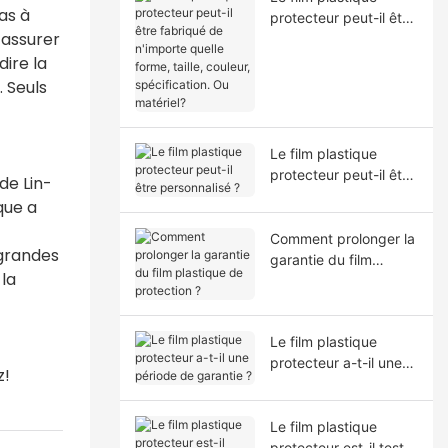
as à
protecteur peut-il être
 assurer
fabriqué de n'importe
quelle forme, taille,
ire la
couleur, spécification.
. Seuls
Ou matériel?
Le film plastique
protecteur peut-il être
de Lin-
personnalisé ?
que a
Comment prolonger la
 grandes
garantie du film
 la
plastique de
protection ?
Le film plastique
protecteur a-t-il une
z!
période de garantie ?
Le film plastique
protecteur est-il testé