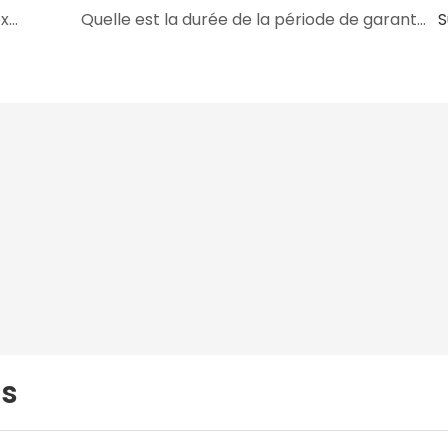
Le film gonflable en PVC est-il testé avant expédition ?
Quelle est la durée de la période de garantie du film gonflable en PVC ?
S
us