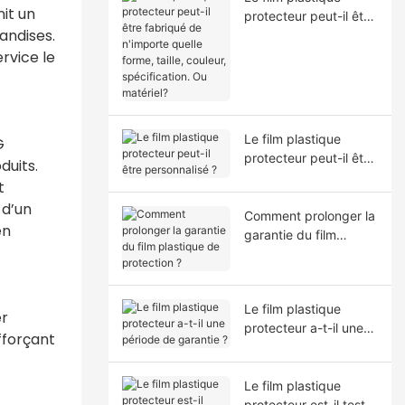
it un
protecteur peut-il être
andises.
fabriqué de n'importe
quelle forme, taille,
ervice le
couleur, spécification.
Ou matériel?
Le film plastique
G
protecteur peut-il être
duits.
personnalisé ?
t
 d’un
Comment prolonger la
en
garantie du film
plastique de
protection ?
Le film plastique
er
protecteur a-t-il une
fforçant
période de garantie ?
Le film plastique
protecteur est-il testé