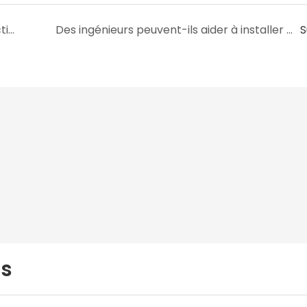
Comment poser un film plastique de protection ?
Des ingénieurs peuvent-ils aider à installer un film plastique protecteur ?
S
us