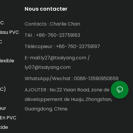
Nous contacter
VC
Contacts : Charlie Chan
issu PVC
Tél. : +86-760-23759163
C
Télécopieur : +86-760-23759197
E-mail:ly27@tsaiyang.com /
lexible
ly07@tsaiyang.com
WhatsApp/Wechat : 0086-13590950659
VC)
AJOUTER : No.22 Yixian Road, zone de
développement de Huoju, Zhongshan,
eur
Guangdong, Chine.
 En PVC
cide