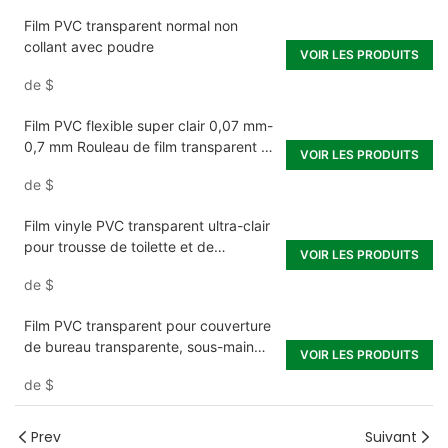
Film PVC transparent normal non
collant avec poudre
VOIR LES PRODUITS
de
$
Film PVC flexible super clair 0,07 mm-
0,7 mm Rouleau de film transparent en
VOIR LES PRODUITS
PVC souple transparent
de
$
Film vinyle PVC transparent ultra-clair
pour trousse de toilette et de
VOIR LES PRODUITS
maquillage de voyage
de
$
Film PVC transparent pour couverture
de bureau transparente, sous-main
VOIR LES PRODUITS
rectangulaire en vinyle, couverture de
de
$
table en plastique PVC pour bureau,
commode, table de nuit, ordinateur &
table de bureau
Prev
Suivant