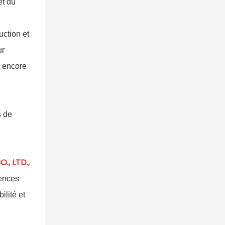
et du
uction et
ur
t encore
s de
, LTD.,
gences
ilité et