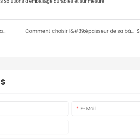
 solutions d'emballage durables et sur mesure.
Conseils pour l&#39;entretien des feuilles transparentes en PVC
Comment choisir l&#39;épaisseur de sa bâche en PVC
S
us
E-Mail