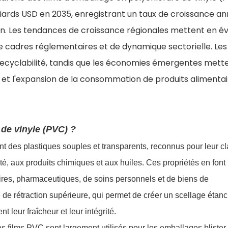
lliards USD en 2035, enregistrant un taux de croissance an
on. Les tendances de croissance régionales mettent en é
 cadres réglementaires et de dynamique sectorielle. Les
 recyclabilité, tandis que les économies émergentes mett
nce et l'expansion de la consommation de produits alimentai
 de vinyle (PVC) ?
t des plastiques souples et transparents, reconnus pour leur cl
dité, aux produits chimiques et aux huiles. Ces propriétés en font
ires, pharmaceutiques, de soins personnels et de biens de
de rétraction supérieure, qui permet de créer un scellage étanc
t leur fraîcheur et leur intégrité.
s films PVC sont largement utilisés pour les emballages blister,