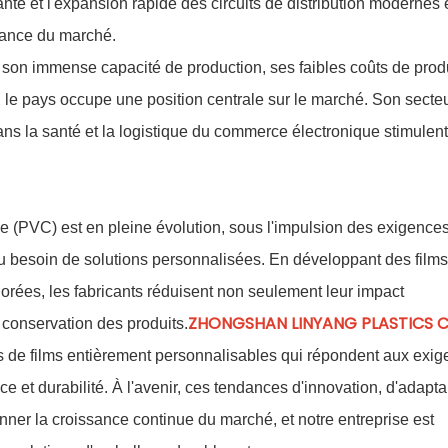
nté et l'expansion rapide des circuits de distribution modernes 
sance du marché.
à son immense capacité de production, ses faibles coûts de prod
 le pays occupe une position centrale sur le marché. Son secte
ans la santé et la logistique du commerce électronique stimulen
e (PVC) est en pleine évolution, sous l'impulsion des exigence
 besoin de solutions personnalisées. En développant des films
orées, les fabricants réduisent non seulement leur impact
ZHONGSHAN LINYANG PLASTICS CO.
conservation des produits.
 de films entièrement personnalisables qui répondent aux exi
e et durabilité. À l'avenir, ces tendances d'innovation, d'adaptab
ner la croissance continue du marché, et notre entreprise est