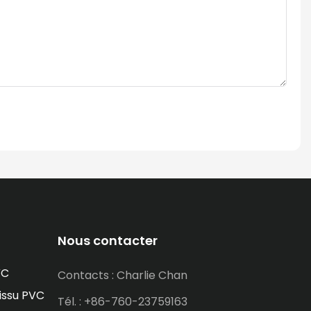
Nous contacter
VC
Contacts : Charlie Chan
issu PVC
Tél. : +86-760-23759163