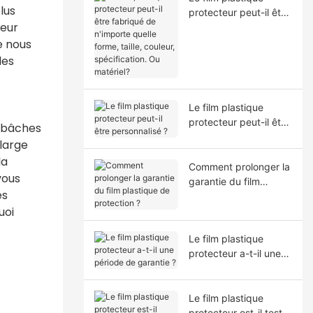
lus
protecteur peut-il être
leur
fabriqué de n'importe
quelle forme, taille,
e nous
couleur, spécification.
les
Ou matériel?
Le film plastique
protecteur peut-il être
s bâches
personnalisé ?
large
la
Comment prolonger la
vous
garantie du film
es
plastique de
uoi
protection ?
Le film plastique
protecteur a-t-il une
période de garantie ?
Le film plastique
protecteur est-il testé