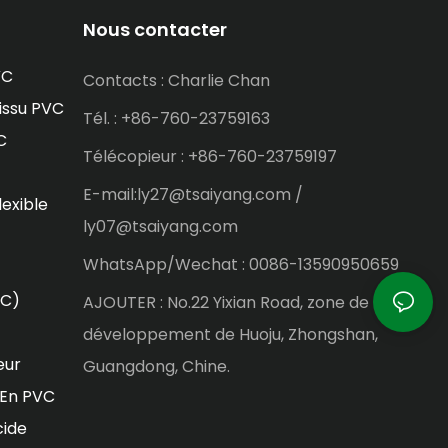
Nous contacter
VC
Contacts : Charlie Chan
issu PVC
Tél. : +86-760-23759163
C
Télécopieur : +86-760-23759197
E-mail:ly27@tsaiyang.com /
lexible
ly07@tsaiyang.com
WhatsApp/Wechat : 0086-13590950659
VC)
AJOUTER : No.22 Yixian Road, zone de
développement de Huoju, Zhongshan,
eur
Guangdong, Chine.
 En PVC
cide