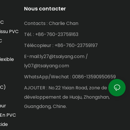
Nous contacter
VC
Contacts : Charlie Chan
issu PVC
Tél. : +86-760-23759163
C
Télécopieur : +86-760-23759197
E-mail:ly27@tsaiyang.com /
lexible
ly07@tsaiyang.com
WhatsApp/Wechat : 0086-13590950659
VC)
AJOUTER : No.22 Yixian Road, zone de
développement de Huoju, Zhongshan,
eur
Guangdong, Chine.
 En PVC
cide