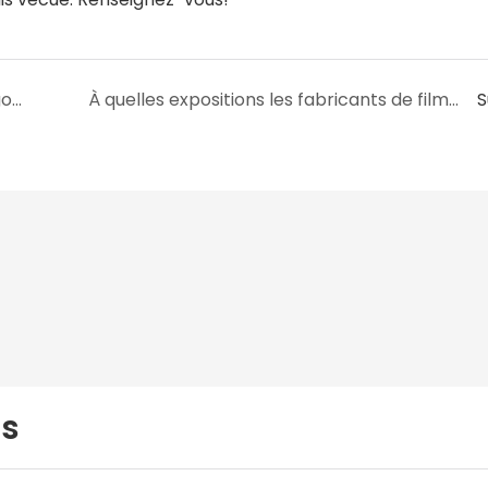
Quelle entreprise de films PVC pour jouets gonflables fait de l'ODM ?
À quelles expositions les fabricants de films PVC pour jouets gonflables participent-ils ?
S
us