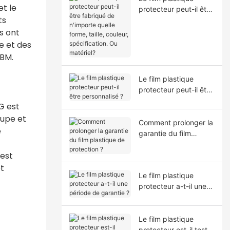
et le
protecteur peut-il être
ts
fabriqué de n'importe
quelle forme, taille,
s ont
couleur, spécification.
e et des
Ou matériel?
OBM.
Le film plastique
protecteur peut-il être
personnalisé ?
G est
oupe et
Comment prolonger la
e
garantie du film
plastique de
 est
protection ?
t
Le film plastique
protecteur a-t-il une
période de garantie ?
Le film plastique
protecteur est-il testé