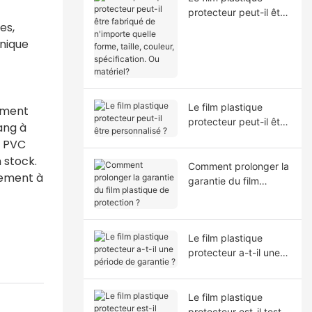
protecteur peut-il être
es,
fabriqué de n'importe
quelle forme, taille,
nique
couleur, spécification.
Ou matériel?
Le film plastique
ement
protecteur peut-il être
ang à
personnalisé ?
n PVC
 stock.
Comment prolonger la
dement à
garantie du film
plastique de
protection ?
Le film plastique
protecteur a-t-il une
période de garantie ?
Le film plastique
protecteur est-il testé