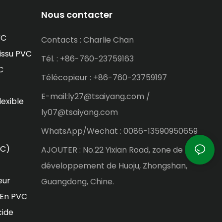
Nous contacter
VC
Contacts : Charlie Chan
issu PVC
Tél. : +86-760-23759163
C
Télécopieur : +86-760-23759197
E-mail:ly27@tsaiyang.com /
lexible
ly07@tsaiyang.com
WhatsApp/Wechat : 0086-13590950659
VC)
AJOUTER : No.22 Yixian Road, zone de
développement de Huoju, Zhongshan,
eur
Guangdong, Chine.
 En PVC
cide