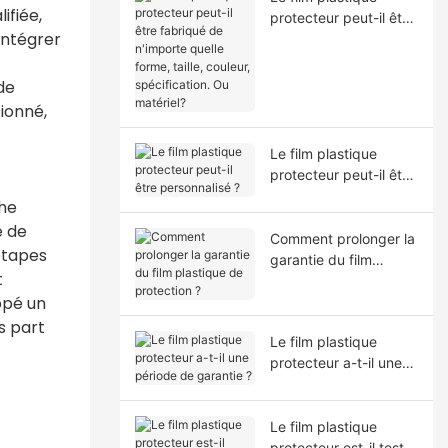
ifiée,
protecteur peut-il être
'intégrer
fabriqué de n'importe
quelle forme, taille,
couleur, spécification.
de
Ou matériel?
ionné,
Le film plastique
protecteur peut-il être
personnalisé ?
he
e de
Comment prolonger la
étapes
garantie du film
t
plastique de
ppé un
protection ?
s part
Le film plastique
protecteur a-t-il une
période de garantie ?
Le film plastique
protecteur est-il testé