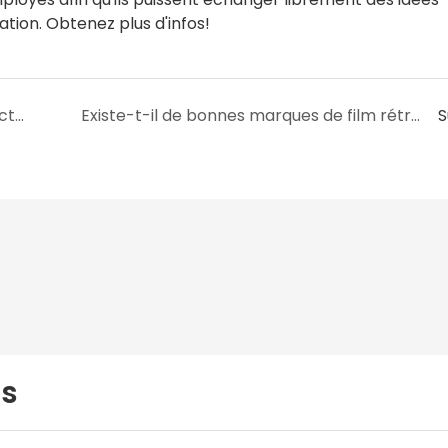
ation. Obtenez plus d'infos!
Quelles normes sont suivies lors de la production de films rétractables en PVC ?
Existe-t-il de bonnes marques de film rétractable en PVC ?
S
us