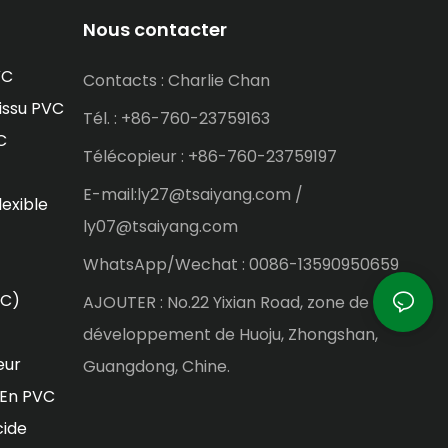
Nous contacter
VC
Contacts : Charlie Chan
issu PVC
Tél. : +86-760-23759163
C
Télécopieur : +86-760-23759197
E-mail:ly27@tsaiyang.com /
lexible
ly07@tsaiyang.com
WhatsApp/Wechat : 0086-13590950659
VC)
AJOUTER : No.22 Yixian Road, zone de
développement de Huoju, Zhongshan,
eur
Guangdong, Chine.
 En PVC
cide