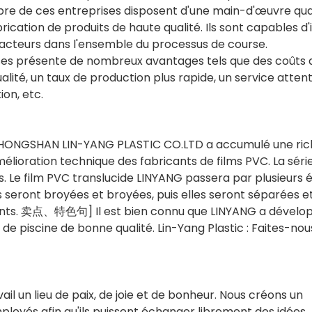
re de ces entreprises disposent d'une main-d'œuvre qual
brication de produits de haute qualité. Ils sont capables d
s facteurs dans l'ensemble du processus de course.
prises présente de nombreux avantages tels que des coûts 
ité, un taux de production plus rapide, un service attent
ion, etc.
ZHONGSHAN LIN-YANG PLASTIC CO.LTD a accumulé une ric
mélioration technique des fabricants de films PVC. La séri
s. Le film PVC translucide LINYANG passera par plusieurs 
s seront broyées et broyées, puis elles seront séparées e
ients. 卖点、特色句] Il est bien connu que LINYANG a dévelo
de piscine de bonne qualité. Lin-Yang Plastic : Faites-nou
vail un lieu de paix, de joie et de bonheur. Nous créons un
yés afin qu'ils puissent échanger librement des idées