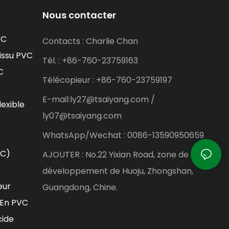
Nous contacter
VC
Contacts : Charlie Chan
issu PVC
Tél. : +86-760-23759163
C
Télécopieur : +86-760-23759197
E-mail:ly27@tsaiyang.com /
lexible
ly07@tsaiyang.com
WhatsApp/Wechat : 0086-13590950659
VC)
AJOUTER : No.22 Yixian Road, zone de
développement de Huoju, Zhongshan,
eur
Guangdong, Chine.
 En PVC
cide