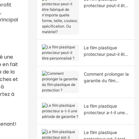
rofit
protecteur peut-il être
,
fabriqué de n'importe
quelle forme, taille,
rincipal
couleur, spécification.
Ou matériel?
Le film plastique
protecteur peut-il être
é une
personnalisé ?
 en fait
e de la
Comment prolonger la
aches et
garantie du film
 à
plastique de
rtez à
protection ?
Le film plastique
protecteur a-t-il une
période de garantie ?
tenant!
Le film plastique
protecteur est-il testé