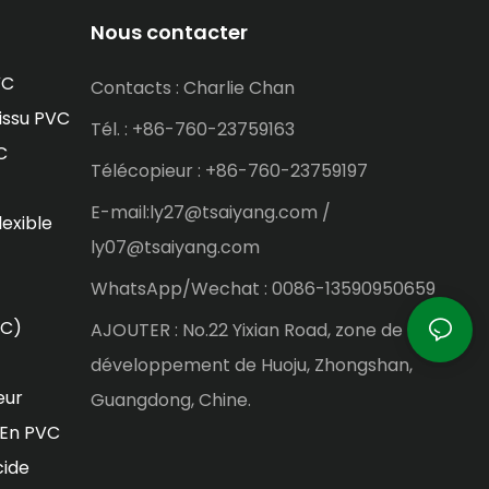
Nous contacter
VC
Contacts : Charlie Chan
issu PVC
Tél. : +86-760-23759163
C
Télécopieur : +86-760-23759197
E-mail:ly27@tsaiyang.com /
lexible
ly07@tsaiyang.com
WhatsApp/Wechat : 0086-13590950659
VC)
AJOUTER : No.22 Yixian Road, zone de
développement de Huoju, Zhongshan,
eur
Guangdong, Chine.
 En PVC
cide