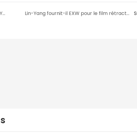
Y a-t-il un stock de films rétractables à Lin-Yang ?
Lin-Yang fournit-il EXW pour le film rétractable ?
S
us