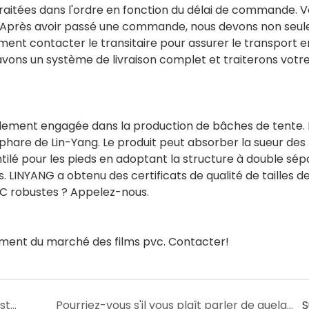
aitées dans l'ordre en fonction du délai de commande. 
 Après avoir passé une commande, nous devons non seu
ement contacter le transitaire pour assurer le transport e
vons un système de livraison complet et traiterons votr
ment engagée dans la production de bâches de tente. L
are de Lin-Yang. Le produit peut absorber la sueur des p
ilé pour les pieds en adoptant la structure à double sép
s. LINYANG a obtenu des certificats de qualité de tailles d
C robustes ? Appelez-nous.
ment du marché des films pvc. Contacter!
Quelle couleur (taille, type, spécifications) est disponible pour le film PVC transparent à Lin-Yang ?
Pourriez-vous s'il vous plaît parler de quelque chose sur les détails du film PVC transparent ?
S