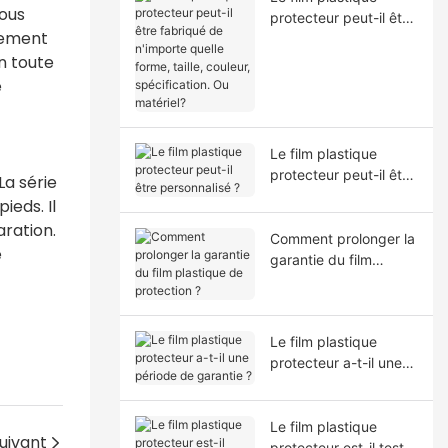
Vous
protecteur peut-il être
lement
fabriqué de n'importe
n toute
quelle forme, taille,
couleur, spécification.
e
Ou matériel?
Le film plastique
protecteur peut-il être
a série
personnalisé ?
ieds. Il
aration.
Comment prolonger la
e
garantie du film
plastique de
protection ?
Le film plastique
protecteur a-t-il une
période de garantie ?
Le film plastique
uivant
protecteur est-il testé