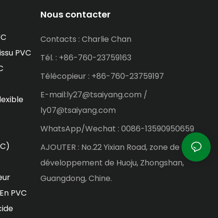
Nous contacter
VC
Contacts : Charlie Chan
issu PVC
Tél. : +86-760-23759163
C
Télécopieur : +86-760-23759197
E-mail:ly27@tsaiyang.com /
lexible
ly07@tsaiyang.com
WhatsApp/Wechat : 0086-13590950659
VC)
AJOUTER : No.22 Yixian Road, zone de
développement de Huoju, Zhongshan,
eur
Guangdong, Chine.
 En PVC
cide