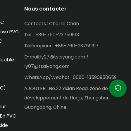
Nous contacter
VC
Contacts : Charlie Chan
issu PVC
Tél. : +86-760-23759163
C
Télécopieur : +86-760-23759197
E-mail:ly27@tsaiyang.com /
lexible
ly07@tsaiyang.com
WhatsApp/Wechat : 0086-13590950659
VC)
AJOUTER : No.22 Yixian Road, zone de
développement de Huoju, Zhongshan,
eur
Guangdong, Chine.
 En PVC
cide