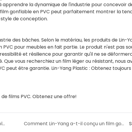
à apprendre la dynamique de l'industrie pour concevoir d
u film gonflable en PVC peut parfaitement montrer la te
 style de conception.
ustrie des bâches. Selon le matériau, les produits de Lin-
 en PVC pour meubles en fait partie. Le produit n'est pas s
ibilité et résilience pour garantir qu'il ne se déformer
 Que vous recherchiez un film léger ou résistant, nous a
VC peut être garantie. Lin-Yang Plastic : Obtenez toujours 
de films PVC. Obtenez une offre!
Qu'en est-il de la conception du film gonflable en PVC par Lin-Yang ?
Comment Lin-Yang a-t-il conçu un film gonflable en PVC ?
S