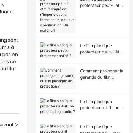
es
protecteur peut-il être
ndance
fabriqué de n'importe
quelle forme, taille,
couleur, spécification.
Ou matériel?
Yang sont
Le film plastique
oumis à
protecteur peut-il être
a pas en
personnalisé ?
vons ce
du film
Comment prolonger la
garantie du film
plastique de
protection ?
Le film plastique
protecteur a-t-il une
période de garantie ?
uivant
Le film plastique
protecteur est-il testé