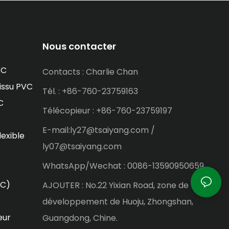
Nous contacter
VC
Contacts : Charlie Chan
issu PVC
Tél. : +86-760-23759163
C
Télécopieur : +86-760-23759197
E-mail:ly27@tsaiyang.com /
lexible
ly07@tsaiyang.com
WhatsApp/Wechat : 0086-13590950659
VC)
AJOUTER : No.22 Yixian Road, zone de
développement de Huoju, Zhongshan,
eur
Guangdong, Chine.