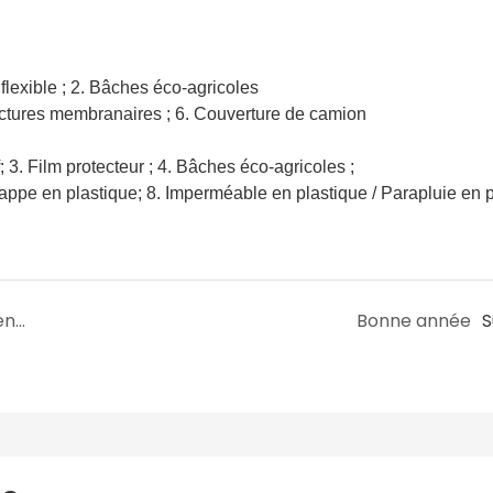
flexible ; 2. Bâches éco-agricoles
tructures membranaires ; 6. Couverture de camion
 3. Film protecteur ; 4. Bâches éco-agricoles ;
appe en plastique; 8. Imperméable en plastique / Parapluie en 
Linyang a installé sa tente avec une bâche en PVC de 6,1 m de large qu'il a fabriquée lui-même.
Bonne année
S