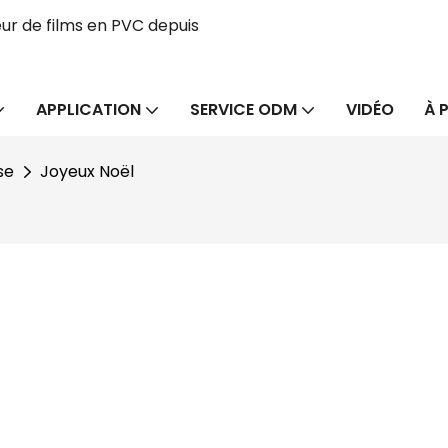
ur de films en PVC depuis
APPLICATION
SERVICE ODM
VIDÉO
À 
se
Joyeux Noël