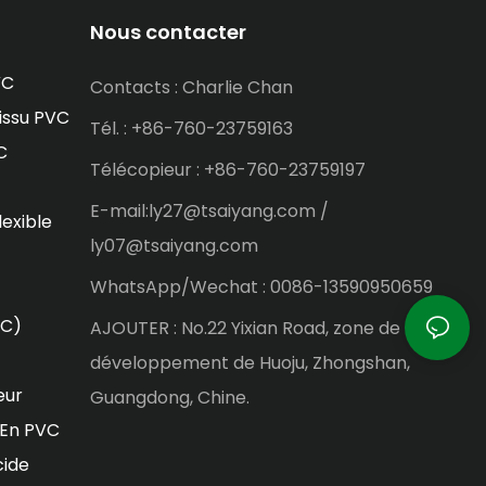
Nous contacter
VC
Contacts : Charlie Chan
issu PVC
Tél. : +86-760-23759163
C
Télécopieur : +86-760-23759197
E-mail:ly27@tsaiyang.com /
lexible
ly07@tsaiyang.com
WhatsApp/Wechat : 0086-13590950659
VC)
AJOUTER : No.22 Yixian Road, zone de
développement de Huoju, Zhongshan,
eur
Guangdong, Chine.
 En PVC
cide