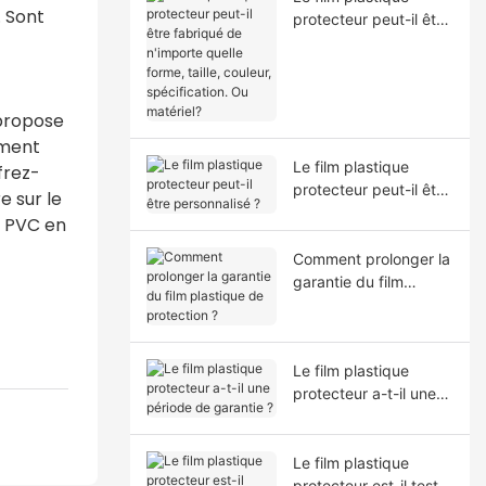
. Sont
protecteur peut-il être
fabriqué de n'importe
quelle forme, taille,
couleur, spécification.
Ou matériel?
 propose
ement
Le film plastique
frez-
protecteur peut-il être
e sur le
personnalisé ?
m PVC en
Comment prolonger la
garantie du film
plastique de
protection ?
Le film plastique
protecteur a-t-il une
période de garantie ?
Le film plastique
protecteur est-il testé