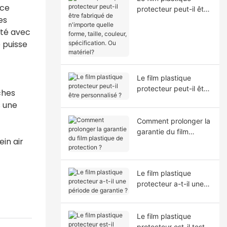
nce
protecteur peut-il être
es
fabriqué de n'importe
quelle forme, taille,
ité avec
couleur, spécification.
 puisse
Ou matériel?
Le film plastique
protecteur peut-il être
ches
personnalisé ?
s une
Comment prolonger la
garantie du film
in air
plastique de
protection ?
Le film plastique
protecteur a-t-il une
période de garantie ?
Le film plastique
protecteur est-il testé