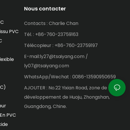
Nous contacter
VC
Contacts : Charlie Chan
issu PVC
Tél. : +86-760-23759163
C
Télécopieur : +86-760-23759197
E-mail:ly27@tsaiyang.com /
lexible
ly07@tsaiyang.com
WhatsApp/Wechat : 0086-13590950659
VC)
AJOUTER : No.22 Yixian Road, zone de
développement de Huoju, Zhongshan,
eur
Guangdong, Chine.
 En PVC
cide