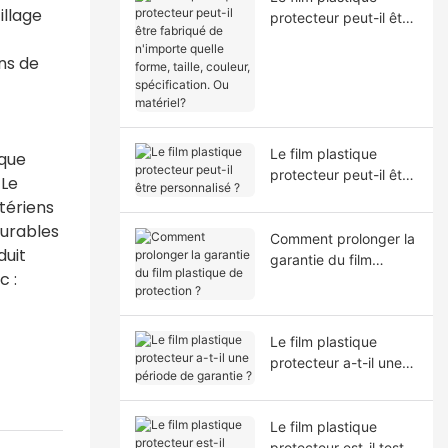
illage
protecteur peut-il être
fabriqué de n'importe
quelle forme, taille,
ns de
couleur, spécification.
Ou matériel?
Le film plastique
rque
protecteur peut-il être
 Le
personnalisé ?
ctériens
durables
Comment prolonger la
duit
garantie du film
c :
plastique de
protection ?
Le film plastique
protecteur a-t-il une
période de garantie ?
Le film plastique
protecteur est-il testé