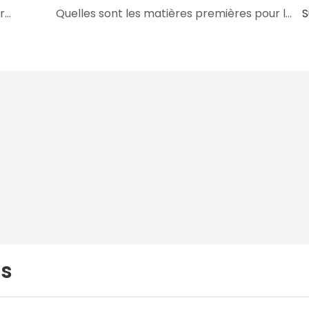
Le film PVC pour jouets gonflables peut-il être fabriqué dans n'importe quelle forme, taille, couleur, spécification. Ou matériel?
Quelles sont les matières premières pour la production de films gonflables en PVC ?
S
us