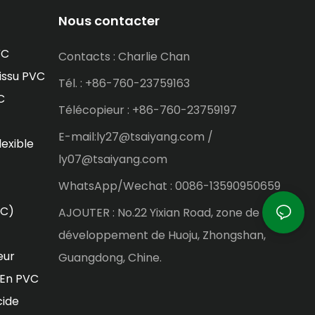
Nous contacter
VC
Contacts : Charlie Chan
issu PVC
Tél. : +86-760-23759163
C
Télécopieur : +86-760-23759197
E-mail:ly27@tsaiyang.com /
lexible
ly07@tsaiyang.com
WhatsApp/Wechat : 0086-13590950659
VC)
AJOUTER : No.22 Yixian Road, zone de
développement de Huoju, Zhongshan,
eur
Guangdong, Chine.
 En PVC
cide