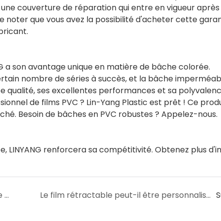
 une couverture de réparation qui entre en vigueur après
 de noter que vous avez la possibilité d'acheter cette garan
bricant.
G a son avantage unique en matière de bâche colorée.
tain nombre de séries à succès, et la bâche imperméab
ute qualité, ses excellentes performances et sa polyvalenc
sionnel de films PVC ? Lin-Yang Plastic est prêt ! Ce produ
arché. Besoin de bâches en PVC robustes ? Appelez-nous.
 LINYANG renforcera sa compétitivité. Obtenez plus d'in
Quelle est la durée de la période de garantie du film rétractable ?
Le film rétractable peut-il être personnalisé ?
S