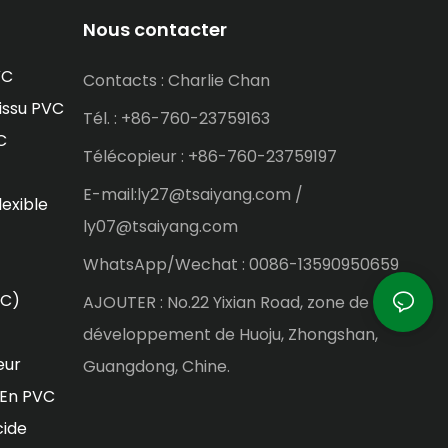
Nous contacter
VC
Contacts : Charlie Chan
issu PVC
Tél. : +86-760-23759163
C
Télécopieur : +86-760-23759197
E-mail:ly27@tsaiyang.com /
lexible
ly07@tsaiyang.com
WhatsApp/Wechat : 0086-13590950659
VC)
AJOUTER : No.22 Yixian Road, zone de
développement de Huoju, Zhongshan,
eur
Guangdong, Chine.
 En PVC
cide