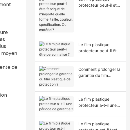
oment
protecteur peut-il être
fabriqué de n'importe
quelle forme, taille,
couleur, spécification.
Ou matériel?
eure
des
Le film plastique
lus
protecteur peut-il être
nt moyen
personnalisé ?
e
tente de
Comment prolonger la
garantie du film
plastique de
protection ?
tion
Le film plastique
protecteur a-t-il une
période de garantie ?
Le film plastique
protecteur est-il testé