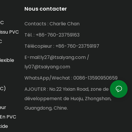
Nous contacter
VC
Contacts : Charlie Chan
issu PVC
Tél. : +86-760-23759163
C
Télécopieur : +86-760-23759197
E-mail:ly27@tsaiyang.com /
lexible
ly07@tsaiyang.com
WhatsApp/Wechat : 0086-13590950659
VC)
AJOUTER : No.22 Yixian Road, zone de
développement de Huoju, Zhongshan,
eur
Guangdong, Chine.
 En PVC
cide