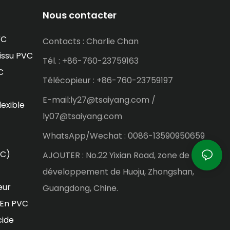
Nous contacter
VC
Contacts : Charlie Chan
issu PVC
Tél. : +86-760-23759163
C
Télécopieur : +86-760-23759197
E-mail:ly27@tsaiyang.com /
lexible
ly07@tsaiyang.com
WhatsApp/Wechat : 0086-13590950659
VC)
AJOUTER : No.22 Yixian Road, zone de
développement de Huoju, Zhongshan,
eur
Guangdong, Chine.
 En PVC
cide