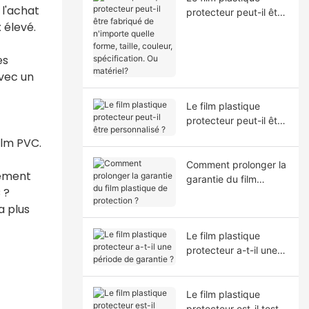
l'achat
protecteur peut-il être
 élevé.
fabriqué de n'importe
quelle forme, taille,
couleur, spécification.
es
Ou matériel?
avec un
Le film plastique
protecteur peut-il être
personnalisé ?
ilm PVC.
Comment prolonger la
dement
garantie du film
 ?
plastique de
a plus
protection ?
Le film plastique
protecteur a-t-il une
période de garantie ?
Le film plastique
protecteur est-il testé