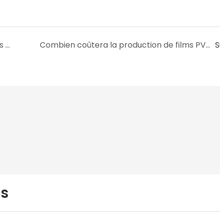
Quelles propriétés sont nécessaires dans les matières premières du film PVC transparent ?
Combien coûtera la production de films PVC transparents ?
S
us