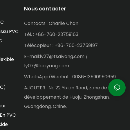
Nous contacter
VC
Contacts : Charlie Chan
issu PVC
Tél. : +86-760-23759163
C
Télécopieur : +86-760-23759197
E-mail:ly27@tsaiyang.com /
lexible
ly07@tsaiyang.com
WhatsApp/Wechat : 0086-13590950659
VC)
AJOUTER : No.22 Yixian Road, zone de
développement de Huoju, Zhongshan,
eur
Guangdong, Chine.
 En PVC
cide