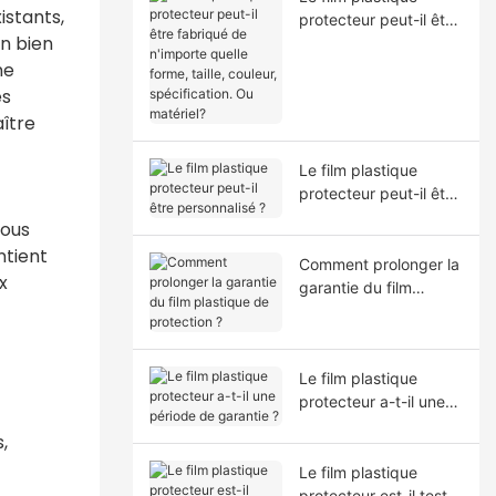
istants,
protecteur peut-il être
en bien
fabriqué de n'importe
quelle forme, taille,
ne
couleur, spécification.
es
Ou matériel?
aître
Le film plastique
protecteur peut-il être
personnalisé ?
Nous
ntient
Comment prolonger la
x
garantie du film
plastique de
protection ?
Le film plastique
protecteur a-t-il une
période de garantie ?
,
Le film plastique
protecteur est-il testé