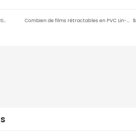
Lin-Yang est-il professionnel dans la production de films rétractables en PVC ?
Combien de films rétractables en PVC Lin-Yang sont vendus par an ?
S
us