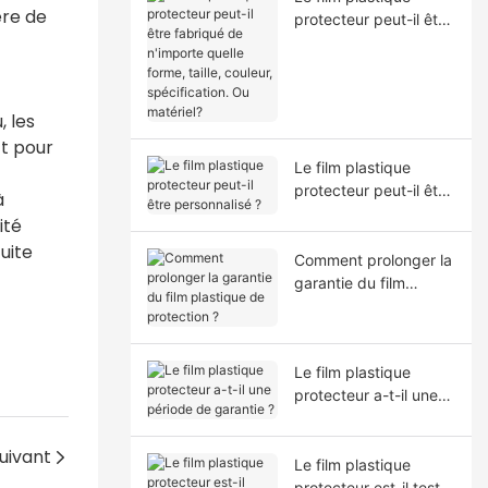
ère de
protecteur peut-il être
fabriqué de n'importe
quelle forme, taille,
couleur, spécification.
Ou matériel?
, les
ct pour
Le film plastique
protecteur peut-il être
à
personnalisé ?
ité
uite
Comment prolonger la
garantie du film
plastique de
protection ?
Le film plastique
protecteur a-t-il une
période de garantie ?
uivant
Le film plastique
protecteur est-il testé