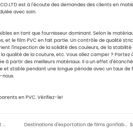
O.LTD est à l'écoute des demandes des clients en mati
dulée avec soin.
ibles en tant que fournisseur dominant. Selon le matériau
, et le film PVC en fait partie. Un contrôle de qualité stri
t l'inspection de la solidité des couleurs, de la stabilité
a qualité de la couture, etc. Vous allez camper ? Partez 
à partir des meilleurs matériaux. Il a un effet d'étanché
le et stable pendant une longue période avec un taux de f
-nous.
parents en PVC. Vérifiez-le!
Pourquoi le film gonflable en PVC est produit par autant de fabricants ?
Destinations d'exportation de films gonflables en PVC
S