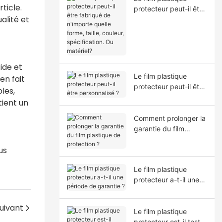
ticle.
protecteur peut-il être
alité et
fabriqué de n'importe
quelle forme, taille,
couleur, spécification.
Ou matériel?
ide et
Le film plastique
en fait
protecteur peut-il être
les,
personnalisé ?
tient un
Comment prolonger la
garantie du film
plastique de
us
protection ?
Le film plastique
protecteur a-t-il une
période de garantie ?
uivant
Le film plastique
protecteur est-il testé