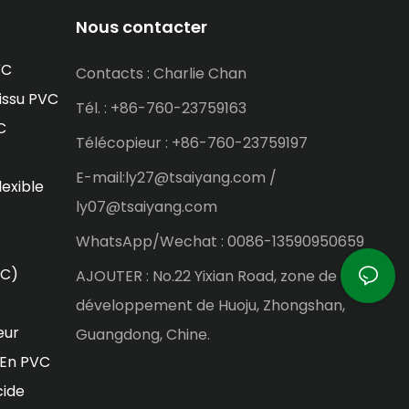
Nous contacter
VC
Contacts : Charlie Chan
issu PVC
Tél. : +86-760-23759163
C
Télécopieur : +86-760-23759197
E-mail:ly27@tsaiyang.com /
lexible
ly07@tsaiyang.com
WhatsApp/Wechat : 0086-13590950659
VC)
AJOUTER : No.22 Yixian Road, zone de
développement de Huoju, Zhongshan,
eur
Guangdong, Chine.
 En PVC
cide