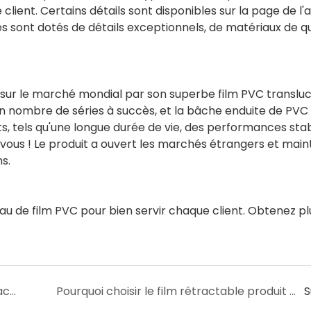
lient. Certains détails sont disponibles sur la page de l'ar
s sont dotés de détails exceptionnels, de matériaux de qu
ur le marché mondial par son superbe film PVC transluc
in nombre de séries à succès, et la bâche enduite de PVC 
ts, tels qu'une longue durée de vie, des performances stab
vous ! Le produit a ouvert les marchés étrangers et main
s.
au de film PVC pour bien servir chaque client. Obtenez pl
Qu’en est-il du délai de livraison du film rétractable entre la commande et la livraison ?
Pourquoi choisir le film rétractable produit par Lin-Yang ?
S