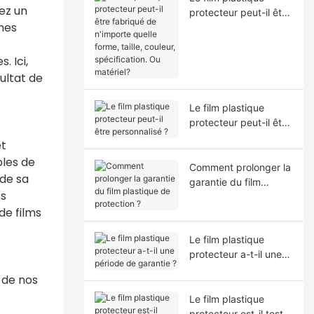
ez un
protecteur peut-il être
mes
fabriqué de n'importe
quelle forme, taille,
couleur, spécification.
. Ici,
Ou matériel?
ultat de
Le film plastique
protecteur peut-il être
personnalisé ?
et
bles de
Comment prolonger la
 de sa
garantie du film
ès
plastique de
de films
protection ?
Le film plastique
protecteur a-t-il une
période de garantie ?
 de nos
Le film plastique
protecteur est-il testé