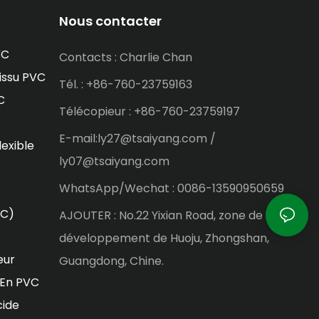
Nous contacter
VC
Contacts : Charlie Chan
issu PVC
Tél. : +86-760-23759163
C
Télécopieur : +86-760-23759197
E-mail:ly27@tsaiyang.com /
lexible
ly07@tsaiyang.com
WhatsApp/Wechat : 0086-13590950659
VC)
AJOUTER : No.22 Yixian Road, zone de
développement de Huoju, Zhongshan,
eur
Guangdong, Chine.
 En PVC
cide