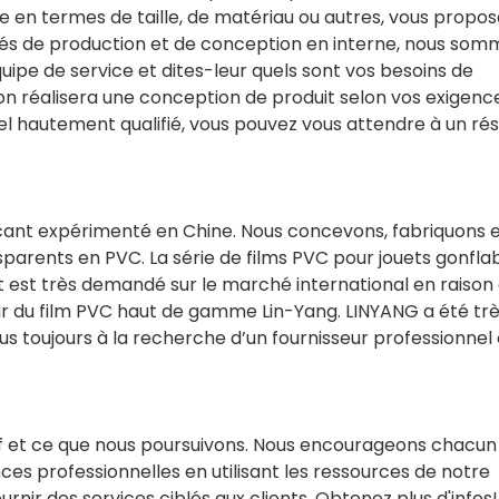
re en termes de taille, de matériau ou autres, vous propos
ités de production et de conception en interne, nous som
uipe de service et dites-leur quels sont vos besoins de
n réalisera une conception de produit selon vos exigences
l hautement qualifié, vous pouvez vous attendre à un rés
nt expérimenté en Chine. Nous concevons, fabriquons 
sparents en PVC. La série de films PVC pour jouets gonfla
it est très demandé sur le marché international en raison
jour du film PVC haut de gamme Lin-Yang. LINYANG a été tr
s toujours à la recherche d’un fournisseur professionnel 
if et ce que nous poursuivons. Nous encourageons chacun
ces professionnelles en utilisant les ressources de notre
ir des services ciblés aux clients. Obtenez plus d'infos!