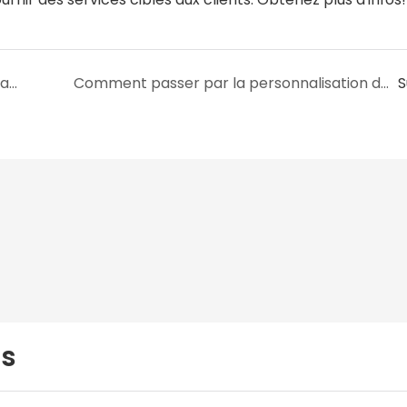
Comment prolonger la garantie du film rétractable en PVC ?
Comment passer par la personnalisation du film rétractable pvc ?
S
us