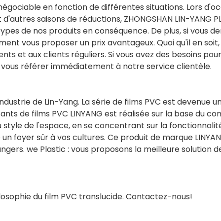
 négociable en fonction de différentes situations. Lors d'o
ël et d'autres saisons de réductions, ZHONGSHAN LIN-YANG 
s types de nos produits en conséquence. De plus, si vous 
nt vous proposer un prix avantageux. Quoi qu'il en soit,
ents et aux clients réguliers. Si vous avez des besoins pour
ez vous référer immédiatement à notre service clientèle.
ndustrie de Lin-Yang. La série de films PVC est devenue u
cants de films PVC LINYANG est réalisée sur la base du co
au style de l'espace, en se concentrant sur la fonctionnalité
e un foyer sûr à vos cultures. Ce produit de marque LINYA
ngers. we Plastic : vous proposons la meilleure solution de
hilosophie du film PVC translucide. Contactez-nous!