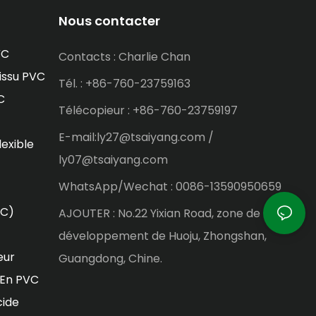
Nous contacter
VC
Contacts : Charlie Chan
issu PVC
Tél. : +86-760-23759163
C
Télécopieur : +86-760-23759197
E-mail:ly27@tsaiyang.com /
lexible
ly07@tsaiyang.com
WhatsApp/Wechat : 0086-13590950659
VC)
AJOUTER : No.22 Yixian Road, zone de
développement de Huoju, Zhongshan,
eur
Guangdong, Chine.
 En PVC
cide