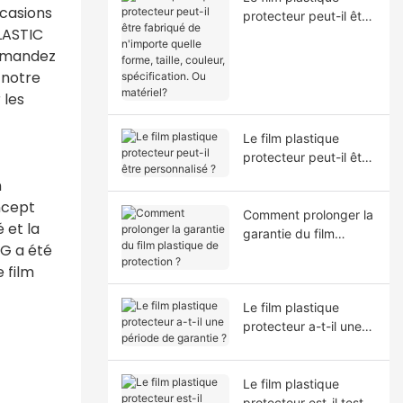
ccasions
protecteur peut-il être
PLASTIC
fabriqué de n'importe
demandez
quelle forme, taille,
couleur, spécification.
 notre
Ou matériel?
 les
Le film plastique
protecteur peut-il être
personnalisé ?
n
ncept
Comment prolonger la
 et la
garantie du film
NG a été
plastique de
 film
protection ?
Le film plastique
protecteur a-t-il une
période de garantie ?
Le film plastique
protecteur est-il testé