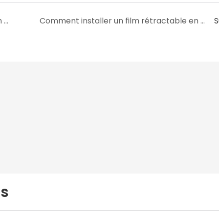
Une réduction pour les films rétractables en polyoléfine de grosses commandes ?
Comment installer un film rétractable en polyoléfine ?
S
us