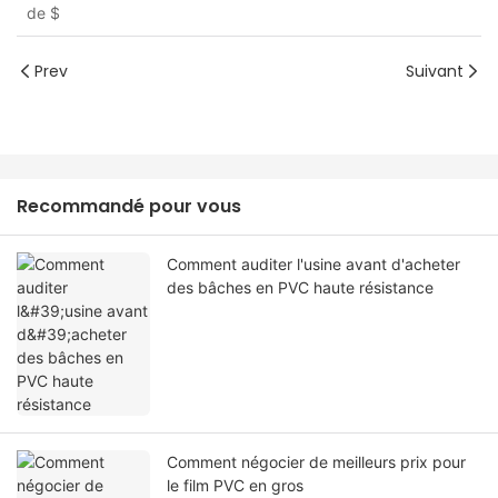
de
$
table en plastique PVC pour bureau,
commode, table de nuit, ordinateur &
table de bureau
Prev
Suivant
Recommandé pour vous
Comment auditer l'usine avant d'acheter
des bâches en PVC haute résistance
Comment négocier de meilleurs prix pour
le film PVC en gros