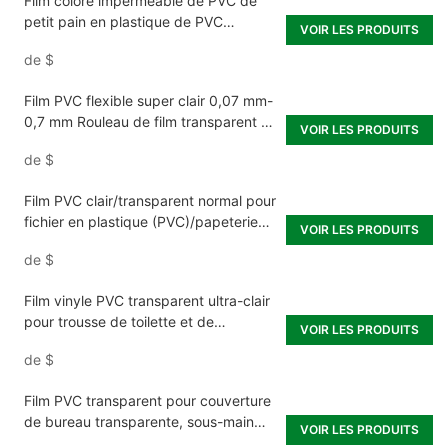
Film coloré imperméable de PVC de
petit pain en plastique de PVC
VOIR LES PRODUITS
d'espace libre superbe transparent
de
$
Film PVC flexible super clair 0,07 mm-
0,7 mm Rouleau de film transparent en
VOIR LES PRODUITS
PVC souple transparent
de
$
Film PVC clair/transparent normal pour
fichier en plastique (PVC)/papeterie
VOIR LES PRODUITS
PVC
de
$
Film vinyle PVC transparent ultra-clair
pour trousse de toilette et de
VOIR LES PRODUITS
maquillage de voyage
de
$
Film PVC transparent pour couverture
de bureau transparente, sous-main
VOIR LES PRODUITS
rectangulaire en vinyle, couverture de