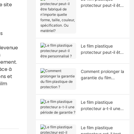
e site
protecteur peut-il être
fabriqué de n'importe
quelle forme, taille,
couleur, spécification.
Ou matériel?
es
Le film plastique
 devenue
protecteur peut-il être
s
personnalisé ?
nnement.
râce à
Comment prolonger la
ons et
garantie du film
ilm
plastique de
protection ?
Le film plastique
protecteur a-t-il une
période de garantie ?
Le film plastique
protecteur est-il testé