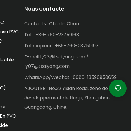
Nous contacter
VC
Contacts : Charlie Chan
issu PVC
Tél. : +86-760-23759163
C
Télécopieur : +86-760-23759197
E-mail:ly27@tsaiyang.com /
lexible
ly07@tsaiyang.com
WhatsApp/Wechat : 0086-13590950659
VC)
AJOUTER : No.22 Yixian Road, zone de
développement de Huoju, Zhongshan,
eur
Guangdong, Chine.
 En PVC
cide