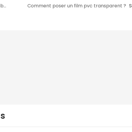
Le prix du film PVC transparent est-il favorable ?
Comment poser un film pvc transparent ?
S
us